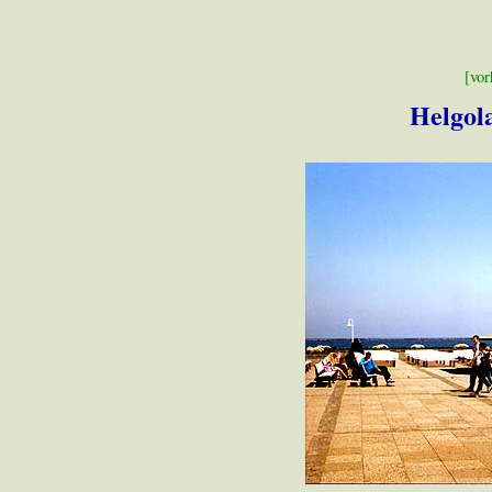
[vor
Helgola