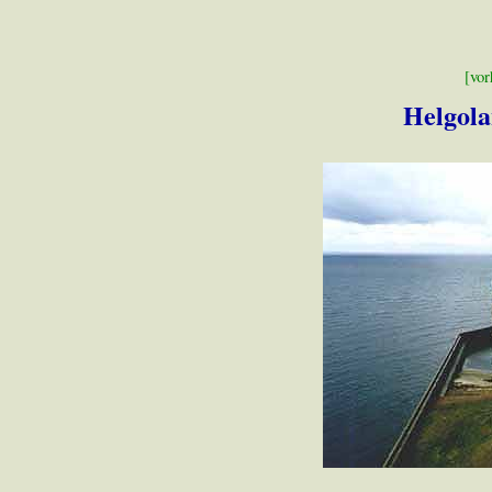
[vor
Helgola