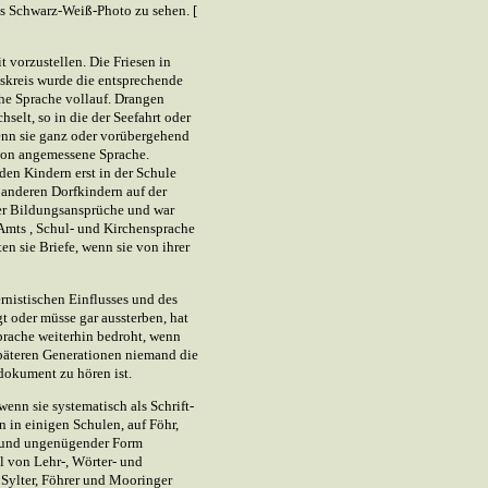
nes Schwarz-Weiß-Photo zu sehen. [
it vorzustellen. Die Friesen in
skreis wurde die entsprechende
che Sprache vollauf. Drangen
selt, so in die der Seefahrt oder
enn sie ganz oder vorübergehend
ion angemessene Sprache.
den Kindern erst in der Schule
t anderen Dorfkindern auf der
er Bildungsansprüche und war
 Amts , Schul- und Kirchensprache
en sie Briefe, wenn sie von ihrer
rnistischen Einflusses und des
t oder müsse gar aussterben, hat
Sprache weiterhin bedroht, wenn
 späteren Generationen niemand die
dokument zu hören ist.
enn sie systematisch als Schrift-
 in einigen Schulen, auf Föhr,
r und ungenügender Form
l von Lehr-, Wörter- und
 Sylter, Föhrer und Mooringer