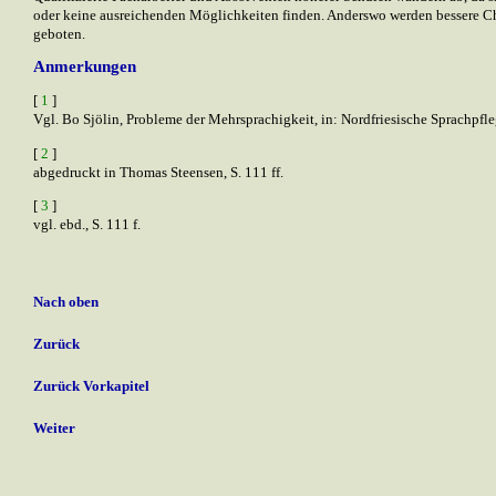
oder keine ausreichenden Möglichkeiten finden. Anderswo werden bessere C
geboten.
Anmerkungen
[
1
]
Vgl. Bo Sjölin, Probleme der Mehrsprachigkeit, in: Nordfriesische Sprachpfleg
[
2
]
abgedruckt in Thomas Steensen, S. 111 ff.
[
3
]
vgl. ebd., S. 111 f.
Nach oben
Zurück
Zurück Vorkapitel
Weiter