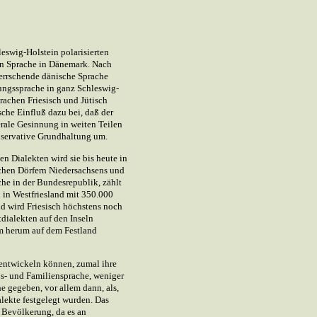
eswig-Holstein polarisierten
en Sprache in Dänemark. Nach
herrschende dänische Sprache
ungssprache in ganz Schleswig-
achen Friesisch und Jütisch
che Einfluß dazu bei, daß der
erale Gesinnung in weiten Teilen
onservative Grundhaltung um.
en Dialekten wird sie bis heute in
schen Dörfern Niedersachsens und
che in der Bundesrepublik, zählt
 in Westfriesland mit 350.000
and wird Friesisch höchstens noch
dialekten auf den Inseln
m herum auf dem Festland
t entwickeln können, zumal ihre
s- und Familiensprache, weniger
he gegeben, vor allem dann, als,
lekte festgelegt wurden. Das
n Bevölkerung, da es an