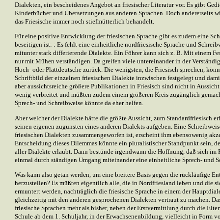
Dialekten, ein bescheidenes Angebot an friesischer Literatur vor. Es gibt Gedi
Kinderbücher und Übersetzungen aus anderen Sprachen. Doch andererseits wi
das Friesische immer noch stiefmütterlich behandelt.
Für eine positive Entwicklung der friesischen Sprache gibt es zudem eine Sc
beseitigen ist: : Es fehlt eine einheitliche nordfriesische Sprache und Schreibw
mitunter stark differierende Dialekte. Ein Föhrer kann sich z. B. Mit einem F
nur mit Mühen verständigen. Da greifen viele untereinander in der Verständi
Hoch- oder Plattdeutsche zurück. Die wenigsten, die Friesisch sprechen, könn
Schriftbild der einzelnen friesischen Dialekte inzwischen festgelegt und dami
aber aussichtsreiche größere Publikationen in Friesisch sind nicht in Aussich
wenig verbreitet und müßten zudem einem größeren Kreis zugänglich gemach
Sprech- und Schreibweise könnte da eher helfen.
Aber welcher der Dialekte hätte die größte Aussicht, zum Standardfriesisch 
seinen eigenen zugunsten eines anderen Dialekts aufgeben. Eine Schreibweis
friesischen Dialekten zusammengeworfen ist, erscheint ihm ebensowenig akzep
Entscheidung dieses Dilemmas könnte ein pluralistischer Standpunkt sein, de
aller Dialekte erlaubt. Dann bestünde irgendwann die Hoffnung, daß sich im 
einmal durch ständigen Umgang miteinander eine einheitliche Sprech- und S
Was kann also getan werden, um eine breitere Basis gegen die rückläufige En
herzustellen? Es müßten eigentlich alle, die in Nordfriesland leben und die s
ermuntert werden, nachträglich die friesische Sprache in einem der Hauptdial
gleichzeitig mit den anderen gesprochenen Dialekten vertraut zu machen. Das
friesische Sprachen mehr als bisher, neben der Erstvermittlung durch die Elter
Schule ab dem 1. Schuljahr, in der Erwachsenenbildung, vielleicht in Form vo