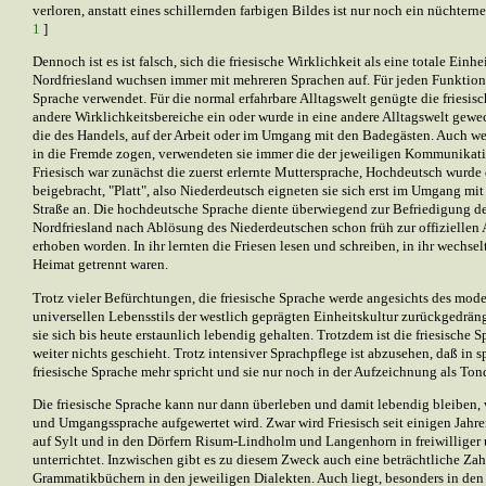
verloren, anstatt eines schillernden farbigen Bildes ist nur noch ein nüchter
1
]
Dennoch ist es ist falsch, sich die friesische Wirklichkeit als eine totale Einhe
Nordfriesland wuchsen immer mit mehreren Sprachen auf. Für jeden Funktion
Sprache verwendet. Für die normal erfahrbare Alltagswelt genügte die friesis
andere Wirklichkeitsbereiche ein oder wurde in eine andere Alltagswelt gewech
die des Handels, auf der Arbeit oder im Umgang mit den Badegästen. Auch w
in die Fremde zogen, verwendeten sie immer die der jeweiligen Kommunikat
Friesisch war zunächst die zuerst erlernte Muttersprache, Hochdeutsch wurde 
beigebracht, "Platt", also Niederdeutsch eigneten sie sich erst im Umgang mi
Straße an. Die hochdeutsche Sprache diente überwiegend zur Befriedigung d
Nordfriesland nach Ablösung des Niederdeutschen schon früh zur offiziellen
erhoben worden. In ihr lernten die Friesen lesen und schreiben, in ihr wechselt
Heimat getrennt waren.
Trotz vieler Befürchtungen, die friesische Sprache werde angesichts des mode
universellen Lebensstils der westlich geprägten Einheitskultur zurückgedräng
sie sich bis heute erstaunlich lebendig gehalten. Trotzdem ist die friesische 
weiter nichts geschieht. Trotz intensiver Sprachpflege ist abzusehen, daß in
friesische Sprache mehr spricht und sie nur noch in der Aufzeichnung als Ton
Die friesische Sprache kann nur dann überleben und damit lebendig bleiben, w
und Umgangssprache aufgewertet wird. Zwar wird Friesisch seit einigen Jahren
auf Sylt und in den Dörfern Risum-Lindholm und Langenhorn in freiwillige
unterrichtet. Inzwischen gibt es zu diesem Zweck auch eine beträchtliche Zah
Grammatikbüchern in den jeweiligen Dialekten. Auch liegt, besonders in den