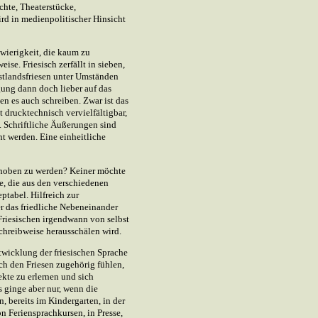
chte, Theaterstücke,
rd in medienpolitischer Hinsicht
hwierigkeit, die kaum zu
eise. Friesisch zerfällt in sieben,
estlandsfriesen unter Umständen
gung dann doch lieber auf das
en es auch schreiben. Zwar ist das
t drucktechnisch vervielfältigbar,
t. Schriftliche Äußerungen sind
t werden. Eine einheitliche
erhoben zu werden? Keiner möchte
e, die aus den verschiedenen
tabel. Hilfreich zur
r das friedliche Nebeneinander
Friesischen irgendwann von selbst
chreibweise herausschälen wird.
twicklung der friesischen Sprache
ich den Friesen zugehörig fühlen,
ekte zu erlernen und sich
 ginge aber nur, wenn die
n, bereits im Kindergarten, in der
n Feriensprachkursen, in Presse,