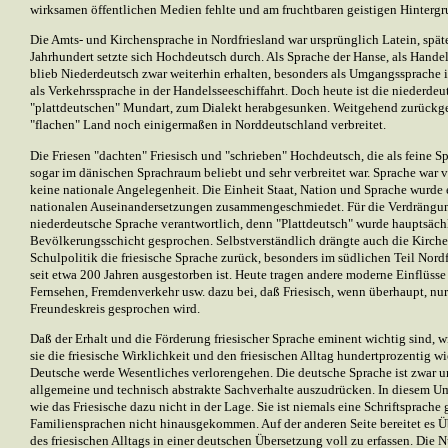
wirksamen öffentlichen Medien fehlte und am fruchtbaren geistigen Hinterg
Die Amts- und Kirchensprache in Nordfriesland war ursprünglich Latein, spät
Jahrhundert setzte sich Hochdeutsch durch. Als Sprache der Hanse, als Hande
blieb Niederdeutsch zwar weiterhin erhalten, besonders als Umgangssprache 
als Verkehrssprache in der Handelsseeschiffahrt. Doch heute ist die niederdeu
"plattdeutschen" Mundart, zum Dialekt herabgesunken. Weitgehend zurückgedrä
"flachen" Land noch einigermaßen in Norddeutschland verbreitet.
Die Friesen "dachten" Friesisch und "schrieben" Hochdeutsch, die als feine 
sogar im dänischen Sprachraum beliebt und sehr verbreitet war. Sprache war 
keine nationale Angelegenheit. Die Einheit Staat, Nation und Sprache wurde
nationalen Auseinandersetzungen zusammengeschmiedet. Für die Verdrängung
niederdeutsche Sprache verantwortlich, denn "Plattdeutsch" wurde hauptsächl
Bevölkerungsschicht gesprochen. Selbstverständlich drängte auch die Kirche, 
Schulpolitik die friesische Sprache zurück, besonders im südlichen Teil Nordfr
seit etwa 200 Jahren ausgestorben ist. Heute tragen andere moderne Einflüss
Fernsehen, Fremdenverkehr usw. dazu bei, daß Friesisch, wenn überhaupt, nu
Freundeskreis gesprochen wird.
Daß der Erhalt und die Förderung friesischer Sprache eminent wichtig sind, w
sie die friesische Wirklichkeit und den friesischen Alltag hundertprozentig w
Deutsche werde Wesentliches verlorengehen. Die deutsche Sprache ist zwar u
allgemeine und technisch abstrakte Sachverhalte auszudrücken. In diesem U
wie das Friesische dazu nicht in der Lage. Sie ist niemals eine Schriftsprach
Familiensprachen nicht hinausgekommen. Auf der anderen Seite bereitet es 
des friesischen Alltags in einer deutschen Übersetzung voll zu erfassen. Die