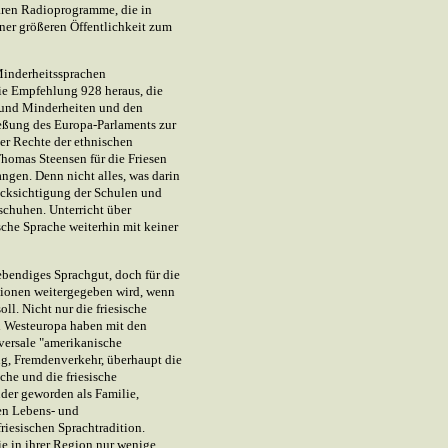
ren Radioprogramme, die in
iner größeren Öffentlichkeit zum
Minderheitssprachen
e Empfehlung 928 heraus, die
 und Minderheiten und den
ießung des Europa-Parlaments zur
er Rechte der ethnischen
 Thomas Steensen für die Friesen
ngen. Denn nicht alles, was darin
rücksichtigung der Schulen und
schuhen. Unterricht über
sche Sprache weiterhin mit keiner
lebendiges Sprachgut, doch für die
tionen weitergegeben wird, wenn
oll. Nicht nur die friesische
d Westeuropa haben mit den
versale "amerikanische
ng, Fremdenverkehr, überhaupt die
che und die friesische
der geworden als Familie,
en Lebens- und
riesischen Sprachtradition.
ie in ihrer Region nur wenige