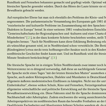
Rundfunk und Fernsehen bekannter gemacht und gepflegt würde. Optimal wä
friesischer Sprache gesendet würden. Durch das Hören der Laute könnte sie e
Bewußtsein gebracht werden.
Auf europäischer Ebene hat man sich ebenfalls des Problems der Klein- und 
angenommen. Die parlamentarische Versammlung des Europarats gab 1981 di
"erzieherische und kulturelle Probleme im Zusammenhang mit den Sprachen
Dialekten in Europa" betraf. In einer weiteren 1981 verabschiedeten Entschl
"Gemeinschaftscharta der Regionalsprachen und -kulturen und einer Charta d
Minderheiten" [
2
], in der dazu konkrete Schritte beschrieben werden, stellt
folgendes heraus: "Auch für Nordfriesen kann diese Erklärung Bedeutung erla
als wünschbar genannt wird, ist in Nordfriesland schon verwirklicht. Die Be
(Kindergärten!) etwa steckt trotz hoffnungsvoller Ansätze noch in den Kinder
nordfriesische Geschichte findet kaum statt. Und im Rundfunk wird die friesi
Minute Sendezeit berücksichtigt". [
3
]
Die friesische Sprache ist in einigen Teilen Nordfrieslands zwar immer noch 
Weiterexistenz ist es dringend notwendig, daß diese an nachfolgende Genera
die Sprache nicht eines Tages "mit der letzten friesischen Mutter" aussterben s
Sprache, auch andere Kleinsprachen, Dialekte und Mundarten in Deutschlan
allgemein äußeren modernistischen Einflüssen zu kämpfen. Nicht nur die uni
Einheitskultur", ebenso wirken Schule, Kino und Fernsehen, Freizeitgestaltu
allgemeine wirtschaftliche und politische Entwicklung auf die friesische Spra
Bewußtseinsentwicklung ein. Diese Faktoren sind für die Sprache dominieren
Nachbarschaft oder Arbeitsplatz. Zudem erschweren die wenig aussichtsreich
Arbeitsperspektiven im nordfriesischen Raum das bewußte Festhalten an der f
Qualifizierte Facharbeiter und Absolventen höherer Schulen wandern ab, da s