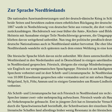
Zur Sprache Nordfrieslands
Die nationalen Auseinandersetzungen und der deutsch-dänische Krieg in Schl
beide Seiten und bewirkten zudem einen erheblichen Rückgang der deutsch
1867 wurde in Nordschleswig von deutscher Seite aus versucht, die dort vor
zurückzudrängen. Hochdeutsch war zwar früher die Amts-, Kirchen- und Bild
Holstein mit Ausnahme einiger Teile Nordschleswigs gewesen, die Umgangspr
blieben davon weitgehend unberührt. Nun trug der politische preußisch-deuts
deutsche Nationalismus auch in Nordfriesland stärker hervortrat. Die eher lib
Nordfrieslands wandelte sich spätesten nach dem ersten Weltkrieg in eine k
Die friesische Sprache blieb davon nicht unberührt. Mit ihren unterschiedlich
Westfriesland in den Niederlanden und in Deutschland in einigen saterländi
in Nordfriesland gesprochen. Friesisch, übrigens die einzige Minderheitsspra
wie Englisch zur westgermanischen Sprachgruppe. Friesisch ist am häufigsten
Sprechern verbreitet und ist dort Schrift- und Literatursprache. In Nordfriesl
von 10.000 Einwohnern gesprochen oder verstanden und ist mit sieben Haupt
Helgoland, Sylt, Föhr, Amrum und in einigen Gemeinden um Risum-Lindhol
verbreitet.
Als Schrift- und Literatursprache hat sich Friesisch in Nordfriesland nie rech
Sprecher immer zwei- oder mehrsprachig aufwuchsen. Friesisch wurde als Hau
als Verkehrssprache gebraucht. Erst in jüngerer Zeit hat es literarische Versuc
durch die Sprachwissenschaft beeinflußt, die Schreibweisen der einzelnen Dia
literarische Schaffen fand allerdings bisher wenig Resonanz in der friesische