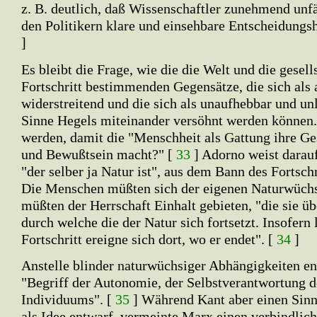
z. B. deutlich, daß Wissenschaftler zunehmend unf
den Politikern klare und einsehbare Entscheidungsh
]
Es bleibt die Frage, wie die die Welt und die gesell
Fortschritt bestimmenden Gegensätze, die sich als 
widerstreitend und die sich als unaufhebbar und un
Sinne Hegels miteinander versöhnt werden können.
werden, damit die "Menschheit als Gattung ihre Ge
und Bewußtsein macht?" [
33
] Adorno weist darauf
"der selber ja Natur ist", aus dem Bann des Fortsch
Die Menschen müßten sich der eigenen Naturwüchs
müßten der Herrschaft Einhalt gebieten, "die sie ü
durch welche die der Natur sich fortsetzt. Insofern 
Fortschritt ereigne sich dort, wo er endet". [
34
]
Anstelle blinder naturwüchsiger Abhängigkeiten en
"Begriff der Autonomie, der Selbstverantwortung d
Individuums". [
35
] Während Kant aber einen Sinn
als Idee entwarf, vermeinte Marx einen verbindlic