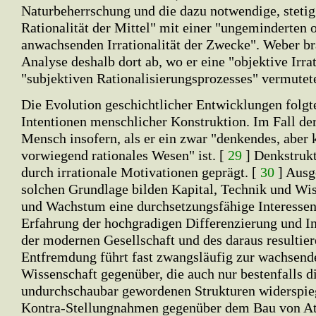
Naturbeherrschung und die dazu notwendige, stet
Rationalität der Mittel" mit einer "ungeminderten
anwachsenden Irrationalität der Zwecke". Weber bra
Analyse deshalb dort ab, wo er eine "objektive Irrat
"subjektiven Rationalisierungsprozesses" vermutet
Die Evolution geschichtlicher Entwicklungen folgt
Intentionen menschlicher Konstruktion. Im Fall der
Mensch insofern, als er ein zwar "denkendes, aber k
vorwiegend rationales Wesen" ist. [
29
] Denkstruk
durch irrationale Motivationen geprägt. [
30
] Ausg
solchen Grundlage bilden Kapital, Technik und Wis
und Wachstum eine durchsetzungsfähige Interessen
Erfahrung der hochgradigen Differenzierung und In
der modernen Gesellschaft und des daraus resultie
Entfremdung führt fast zwangsläufig zur wachsend
Wissenschaft gegenüber, die auch nur bestenfalls d
undurchschaubar gewordenen Strukturen widerspieg
Kontra-Stellungnahmen gegenüber dem Bau von A