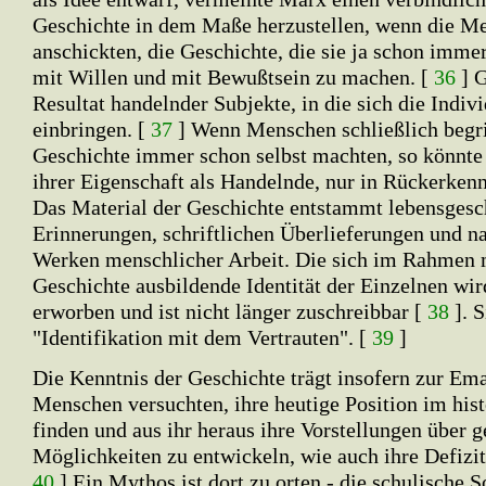
Geschichte in dem Maße herzustellen, wenn die M
anschickten, die Geschichte, die sie ja schon imme
mit Willen und mit Bewußtsein zu machen. [
36
] G
Resultat handelnder Subjekte, in die sich die Indiv
einbringen. [
37
] Wenn Menschen schließlich begrif
Geschichte immer schon selbst machten, so könnte e
ihrer Eigenschaft als Handelnde, nur in Rückerke
Das Material der Geschichte entstammt lebensgesc
Erinnerungen, schriftlichen Überlieferungen und n
Werken menschlicher Arbeit. Die sich im Rahmen 
Geschichte ausbildende Identität der Einzelnen wir
erworben und ist nicht länger zuschreibbar [
38
]. S
"Identifikation mit dem Vertrauten". [
39
]
Die Kenntnis der Geschichte trägt insofern zur Ema
Menschen versuchten, ihre heutige Position im his
finden und aus ihr heraus ihre Vorstellungen über g
Möglichkeiten zu entwickeln, wie auch ihre Defizit
40
] Ein Mythos ist dort zu orten - die schulische S