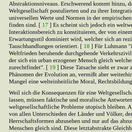
Abstraktionsniveaus. Erschwerend kommt hinzu, da
Weltgesellschaft postulierten und zu ihrer Integrat
universellen Werte und Normen in der empirischen
finden sind. [
17
] Es scheint sich jedoch ein weltwe
Interaktionsbereich zu konstituieren, der von eine
Erwartungsstil dominiert wird, welcher sich an rez
Tauschhandlungen orientiert. [
18
] Für Luhmann "i
Weltfrieden beruhende durchgehende Verkehrszivili
der sich ein urban erzogener Mensch gleich welche
zurechtfindet". [
19
] Diese Tatsache sieht er zwar a
Phänomen der Evolution an, vermißt aber weiterhin
Mangel eine welteinheitliche Moral, Rechtsbildung
Weil sich die Konsequenzen für eine Weltgesellscha
lassen, müssen faktische und moralische Antworten
weltgesellschaftliche Probleme utopisch bleiben. Ab
von allen Unterschieden der Länder und Völker, de
Herrschaftsformen abzusehen und nur auf das abzus
Menschen gleich sind. Diese letztabstrakte Gleichhe