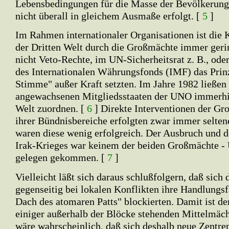
Lebensbedingungen für die Masse der Bevölkerun
nicht überall in gleichem Ausmaße erfolgt. [
5
]
Im Rahmen internationaler Organisationen ist die 
der Dritten Welt durch die Großmächte immer geri
nicht Veto-Rechte, im UN-Sicherheitsrat z. B., od
des Internationalen Währungsfonds (IMF) das Prinz
Stimme" außer Kraft setzten. Im Jahre 1982 ließen
angewachsenen Mitgliedsstaaten der UNO immerhin
Welt zuordnen. [
6
] Direkte Interventionen der Gr
ihrer Bündnisbereiche erfolgten zwar immer selten
waren diese wenig erfolgreich. Der Ausbruch und de
Irak-Krieges war keinem der beiden Großmächte 
gelegen gekommen. [
7
]
Vielleicht läßt sich daraus schlußfolgern, daß sich
gegenseitig bei lokalen Konflikten ihre Handlungs
Dach des atomaren Patts" blockierten. Damit ist d
einiger außerhalb der Blöcke stehenden Mittelmäc
wäre wahrscheinlich, daß sich deshalb neue Zentren