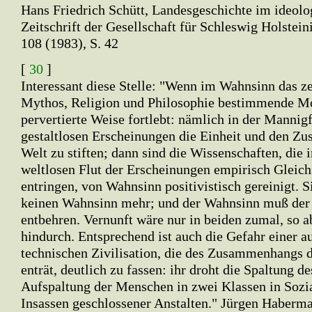
Hans Friedrich Schütt, Landesgeschichte im ideolo
Zeitschrift der Gesellschaft für Schleswig Holstein
108 (1983), S. 42
[
30
]
Interessant diese Stelle: "Wenn im Wahnsinn das ze
Mythos, Religion und Philosophie bestimmende Mo
pervertierte Weise fortlebt: nämlich in der Mannigf
gestaltlosen Erscheinungen die Einheit und den Z
Welt zu stiften; dann sind die Wissenschaften, die i
weltlosen Flut der Erscheinungen empirisch Gleic
entringen, von Wahnsinn positivistisch gereinigt. S
keinen Wahnsinn mehr; und der Wahnsinn muß der
entbehren. Vernunft wäre nur in beiden zumal, so ab
hindurch. Entsprechend ist auch die Gefahr einer a
technischen Zivilisation, die des Zusammenhangs d
enträt, deutlich zu fassen: ihr droht die Spaltung 
Aufspaltung der Menschen in zwei Klassen in Sozi
Insassen geschlossener Anstalten." Jürgen Haberm