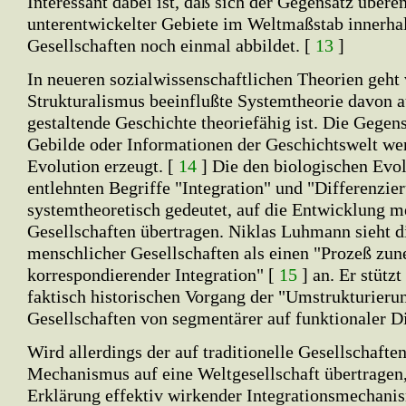
Interessant dabei ist, daß sich der Gegensatz übere
unterentwickelter Gebiete im Weltmaßstab innerhal
Gesellschaften noch einmal abbildet. [
13
]
In neueren sozialwissenschaftlichen Theorien geht
Strukturalismus beeinflußte Systemtheorie davon a
gestaltende Geschichte theoriefähig ist. Die Gegen
Gebilde oder Informationen der Geschichtswelt we
Evolution erzeugt. [
14
] Die den biologischen Evol
entlehnten Begriffe "Integration" und "Differenzier
systemtheoretisch gedeutet, auf die Entwicklung m
Gesellschaften übertragen. Niklas Luhmann sieht d
menschlicher Gesellschaften als einen "Prozeß zu
korrespondierender Integration" [
15
] an. Er stützt
faktisch historischen Vorgang der "Umstrukturieru
Gesellschaften von segmentärer auf funktionaler D
Wird allerdings der auf traditionelle Gesellschafte
Mechanismus auf eine Weltgesellschaft übertragen,
Erklärung effektiv wirkender Integrationsmechani