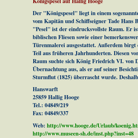
Königspesel auf Hallig Hooge
Der "Königspesel" liegt in einem sogenannt
vom Kapitän und Schiffseigner Tade Hans B
"Pesel" ist der eindrucksvollste Raum. Er is
biblischen Fliesen sowie einer bemerkenswe
Türenmalerei ausgestattet. Außerdem birgt 
Teil aus früheren Jahrhunderten. Diesen vo
Raum suchte sich König Friedrich VI. von
Übernachtung aus, als er auf seiner Besicht
Sturmflut (1825) überrascht wurde. Deshal
Hanswarft
25859 Hallig Hooge
Tel.: 04849/219
Fax: 04849/337
Web:
http://www.hooge.de/Urlaub/koenig.h
http://www.museen-sh.de/inst.php?inst=48