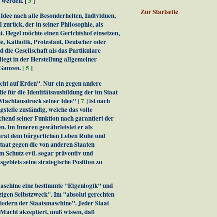
 werden. [
3
]
Zur Startseite
Idee nach alle Besonderheiten, Individuen,
 zurück, der in seiner Philosophie, als
. Hegel möchte einen Gerichtshof einsetzen,
e, Katholik, Protestant, Deutscher oder
 die Gesellschaft als das Partikulare
liegt in der Herstellung allgemeiner
 Ganzen. [
5
]
Macht auf Erden". Nur ein gegen andere
die für die Identitätsausbildung der im Staat
"Machtausdruck seiner Idee" [
7
] ist nach
teile zuständig, welche das volle
hend seiner Funktion nach garantiert der
n. Im Inneren gewährleistet er als
parat dem bürgerlichen Leben Ruhe und
taat gegen die von anderen Staaten
 Schutz evtl. sogar präventiv und
ebiets seine strategische Position zu
Maschine eine bestimmte "Eigenlogik" und
zigen Selbstzweck". Im "absolut gerechten
iedern der Staatsmaschine". Jeder Staat
e Macht akzeptiert, muß wissen, daß