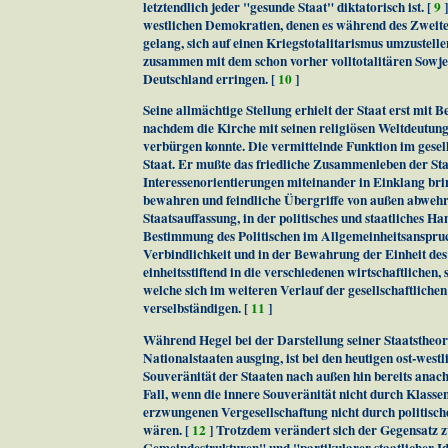
letztendlich jeder "gesunde Staat" diktatorisch ist. [
9
]
westlichen Demokratien, denen es während des Zweite
gelang, sich auf einen Kriegstotalitarismus umzustell
zusammen mit dem schon vorher volltotalitären Sowjet
Deutschland erringen. [
10
]
Seine allmächtige Stellung erhielt der Staat erst mit 
nachdem die Kirche mit seinen religiösen Weltdeutung
verbürgen konnte. Die vermittelnde Funktion im gesel
Staat. Er mußte das friedliche Zusammenleben der Sta
Interessenorientierungen miteinander in Einklang brin
bewahren und feindliche Übergriffe von außen abwehr
Staatsauffassung, in der politisches und staatliches 
Bestimmung des Politischen im Allgemeinheitsanspruch
Verbindlichkeit und in der Bewahrung der Einheit des
einheitsstiftend in die verschiedenen wirtschaftlichen,
welche sich im weiteren Verlauf der gesellschaftliche
verselbständigen. [
11
]
Während Hegel bei der Darstellung seiner Staatstheo
Nationalstaaten ausging, ist bei den heutigen ost-west
Souveränität der Staaten nach außen hin bereits anach
Fall, wenn die innere Souveränität nicht durch Klass
erzwungenen Vergesellschaftung nicht durch politisc
wären. [
12
] Trotzdem verändert sich der Gegensatz z
Gemeindestrukturen" und "partikularer staatlicher Ide