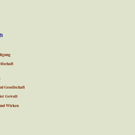
ft
idigung
llschaft
n
nd Gesellschaft
der Gewalt
 und Wirken