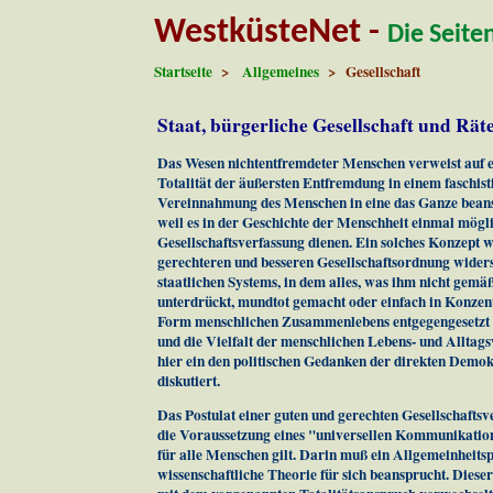
WestküsteNet -
Die Seite
Startseite
>
Allgemeines
> Gesellschaft
Staat, bürgerliche Gesellschaft und Rä
Das Wesen nichtentfremdeter Menschen verweist auf ei
Totalität der äußersten Entfremdung in einem faschis
Vereinnahmung des Menschen in eine das Ganze beansp
weil es in der Geschichte der Menschheit einmal mögl
Gesellschaftsverfassung dienen. Ein solches Konzept w
gerechteren und besseren Gesellschaftsordnung wider
staatlichen Systems, in dem alles, was ihm nicht gemäß
unterdrückt, mundtot gemacht oder einfach in Konzent
Form menschlichen Zusammenlebens entgegengesetzt we
und die Vielfalt der menschlichen Lebens- und Alltag
hier ein den politischen Gedanken der direkten Demok
diskutiert.
Das Postulat einer guten und gerechten Gesellschaftsv
die Voraussetzung eines "universellen Kommunikation
für alle Menschen gilt. Darin muß ein Allgemeinheitspr
wissenschaftliche Theorie für sich beansprucht. Diese