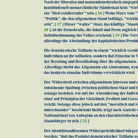
Nach der liberalen und massendemokratisch ausgeprä
konstitutionell-monarchistische Ständestaat kein "wir
ein "bloß existierender" sein. [
16
] Wenn Marx vom "wa
"Politik", die den allgemeinen Stand befähigt, "wirkli
sein". [
17
] Dieser "wahre" Staat, das künftige "Staat
18
], ist die Demokratie, die Inhalt und Form zugleich i
Selbstbestimmung des Volkes erscheint. [
19
] Die Verw
allerdings die Abschaffung der kapitalistischen Produ
Die demokratische Teilhabe in einem "wirklich vernünf
Individuen an ihr teilhaben, sondern daß Einzelne in V
der Beratung und Beschließung über die allgemeinen 
Allerdings bleibt das Allgemeine ein Abstraktum, we
das konkrete einzelne Individuum verwirklicht wird.
Der Widerstreit zwischen allgemeinem Interesse und e
entstehende Spaltung zwischen politischem Staat und b
solange bestehen, wie mit der Absonderung der Individ
einer auf Prinzipien der Gleichheit, Freiheit und Ger
weicht. Solange diese jedoch auf den "moralisch und 
untereinander" beschränkt bleibt, trägt nach Ansicht
Nationalstaat von Anbeginn an den charakteristisch
Staatsbürger in sich. [
22
]
Der identitätsauflösenden Widersprüchlichkeit bürge
werden, "daß das Postulat demokratischer Teilhabe ge