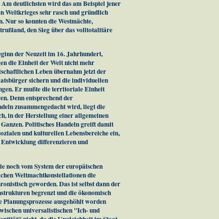
 Am deutlichsten wird das am Beispiel jener
n Weltkrieges sehr rasch und gründlich
en. Nur so konnten die Westmächte,
rußland, den Sieg über das volltotalitäre
Beginn der Neuzeit im 16. Jahrhundert,
en die Einheit der Welt nicht mehr
lschaftlichen Leben übernahm jetzt der
atsbürger sichern und die individuellen
gen. Er mußte die territoriale Einheit
en. Denn entsprechend der
Handeln zusammengedacht wird, liegt die
, in der Herstellung einer allgemeinen
 Ganzen. Politisches Handeln greift damit
 sozialen und kulturellen Lebensbereiche ein,
n Entwicklung differenzieren und
rie noch vom System der europäischen
lichen Weltmachtkonstellationen die
ronistisch geworden. Das ist selbst dann der
enstrukturen begrenzt und die ökonomisch
he Planungsprozesse ausgehöhlt worden
wischen universalistischen "Ich- und
ntität" nicht, da die Ungleichheit im Staat