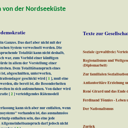
n von der Nordseeküste
tedemokratie
Texte zur Gesellscha
n Ganzes. Das darf aber nicht mit der
tischen System verwechselt werden. Die
Soziale (gewaltfreie) Verte
ruchende Totalität kann nicht deshalb,
ich war, zum Vorbild einer künftigen
Regionalismus und Weltgese
ürde in allem der Vorstellung einer
(Diplomarbeit)
streben. Dem Totalitätsanspruch eines
 ist, abgeschnitten, unterworfen,
Zur familialen Sozialisatio
rationslager geschickt wird [
1
], muß eine
Antiautoritäre Erziehung u
rden, die bereit ist, die Besonderheiten
swelten in sich aufzunehmen. Von daher wird
René Girard und das Ende 
ratie [
2
] verteidigendes Rätemodell
Ferdinand Tönnies - Leben
erfassung kann sich aber nur entfalten, wenn
Der Nationalismus
ssystems" vorhanden ist, das ausnahmslos
inzip enthalten sein, das eine jede
r Allgemeinheitsanspruch darf jedoch nicht
Zurück