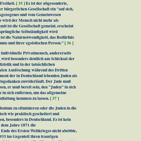
Freiheit. [
35
] Es ist der abgesonderte,
er bürgerlichen Gesellschaft ein "auf sich,
rückgezogenes und vom Gemeinwesen
us wird der Mensch nicht mehr als
it ist die Gesellschaft gemeint, erscheint
sprüngliche Selbständigkeit wird
ist die Naturnotwendigkeit, das Bedürfnis
tums und ihrer egoistischen Person." [
36
]
e individuelle Privatmensch, andererseits
n, wird besonders deutlich am Schicksal der
izistik und in der tatsächlichen
totalen Auslöschung während des Dritten
ement der in Deutschland lebenden Juden als
aatsgedanken zuwiderläuft. Der Jude muß
sen, er muß bereit sein, den "Juden" in sich
 in sich entfernen, um das allgemeine
tfaltung kommen zu lassen. [
37
]
ntum zu eliminieren oder die Juden in die
isch wie praktisch gescheitert und
n, besonders in Deutschland. Es ist kein
b dem Jahre 1871 die
Ende des Ersten Weltkrieges nicht abebbte,
933 im Gegenteil ihren traurigen