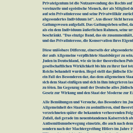
Privateigentum ist die Nutzanwendung des Rechts auf 
vereinzelte und egoistische Mensch, der als Mitglied d
auf sein Privatinteresse und seine Privatwillkür zu
abgesondertes Individuum ist". Aus dieser Sicht hera
Gattungswesen aufgefaßt. Das Gattungsleben selbst, dam
als ein dem Individuum äußerlichen Rahmen, seine ur
beschränkt. "Das einzige Band, das sie zusammenhält, 
und das Privatinteresse, die Konservation ihres Eigen
Diese unlösbare Differenz, einerseits der abgesondert
der aufs Allgemeine verpflichtete Staatsbürger zu sei
Juden in Deutschland, wie sie in der theoretischen Publ
gesellschaftlichen Wirklichkeit bis hin zu ihrer fast 
Reichs behandelt wurden. Hegel stellt das jüdische El
ein Fall des Besonderen dar, das dem allgemeinen St
sich dem Staat einfügen und sich in ihm integrieren las
zu töten. Im Gegenzug muß der Deutsche alles Jüdische
Gesetz zur Wirkung und den Staat der Moderne zur En
Alle Bemühungen und Versuche, das Besondere im Jude
Allgemeinheit des Staates zu assimilieren, sind theoret
verzeichneten später die bekannten verheerenden Folge
Zufall, daß gerade im neuentstandenen Kaiserreich a
Antisemitismusbewegung einsetzte, die auch nach dem 
sondern nach der Machtergreifung Hitlers im Jahre 1