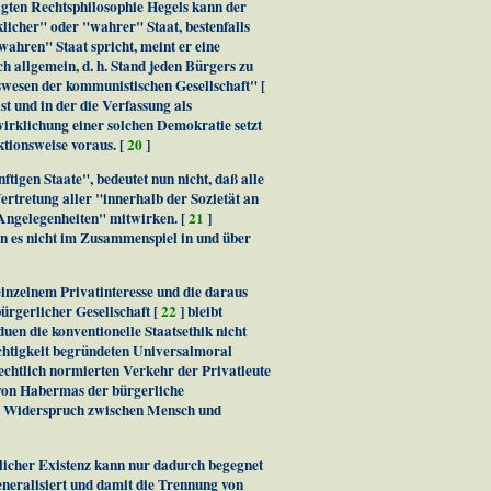
gten Rechtsphilosophie Hegels kann der
klicher" oder "wahrer" Staat, bestenfalls
hren" Staat spricht, meint er eine
ch allgemein, d. h. Stand jeden Bürgers zu
swesen der kommunistischen Gesellschaft" [
st und in der die Verfassung als
irklichung einer solchen Demokratie setzt
ktionsweise voraus. [
20
]
tigen Staate", bedeutet nun nicht, daß alle
ertretung aller "innerhalb der Sozietät an
Angelegenheiten" mitwirken. [
21
]
nn es nicht im Zusammenspiel in und über
inzelnem Privatinteresse und die daraus
ürgerlicher Gesellschaft [
22
] bleibt
uen die konventionelle Staatsethik nicht
echtigkeit begründeten Universalmoral
rechtlich normierten Verkehr der Privatleute
 von Habermas der bürgerliche
en Widerspruch zwischen Mensch und
rlicher Existenz kann nur dadurch begegnet
neralisiert und damit die Trennung von