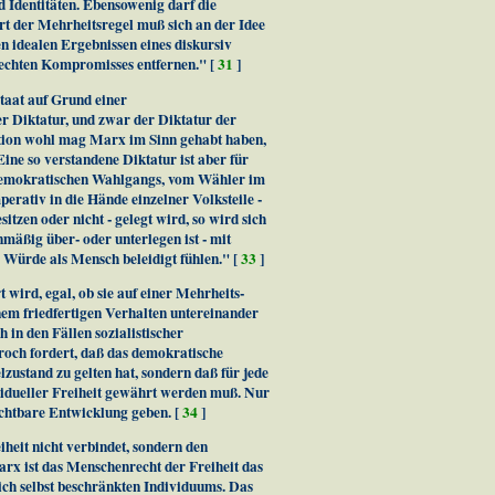
d Identitäten. Ebensowenig darf die
rt der Mehrheitsregel muß sich an der Idee
en idealen Ergebnissen eines diskursiv
rechten Kompromisses entfernen." [
31
]
taat auf Grund einer
r Diktatur, und zwar der Diktatur der
ation wohl mag Marx im Sinn gehabt haben,
Eine so verstandene Diktatur ist aber für
 demokratischen Wahlgangs, vom Wähler im
erativ in die Hände einzelner Volksteile -
itzen oder nicht - gelegt wird, so wird sich
nmäßig über- oder unterlegen ist - mit
r Würde als Mensch beleidigt fühlen." [
33
]
 wird, egal, ob sie auf einer Mehrheits-
nem friedfertigen Verhalten untereinander
 in den Fällen sozialistischer
roch fordert, daß das demokratische
lzustand zu gelten hat, sondern daß für jede
idueller Freiheit gewährt werden muß. Nur
ruchtbare Entwicklung geben. [
34
]
iheit nicht verbindet, sondern den
x ist das Menschenrecht der Freiheit das
sich selbst beschränkten Individuums. Das