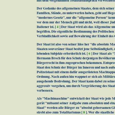
mit dem vorgenannten Totalitätsanspruch verwechselt
Der Gedanke des allgemeinen Staates, dem sich seiner 
Familien, Stände, zu unterwerfen haben, geht auf Hegel
"modernes Gesetz", nur die "allgemeine Person" kennt
vor dem nur der Mensch gilt und nicht, weil dieser Jud
Italiener ist. [
4
] Der Staat wird als das Allgemeine und
begriffen. Die eigentliche Bestimmung des Politischen 
Verbindlichkeit sowie auf Bewahrung der Einheit des
Der Staat ist also von seiner Idee her "die absolute 
Staaten souveräner Staat besitzt jene Selbständigkeit, 
lebenden Subjekte erforderlich ist. [
6
] Der Staat als 
Hermann Broch für den Schutz derjenigen Bevölkerungs
Bürgerrecht in ihm zugesprochen bekommen. Entsprec
Staat den Schutz der Bürger im Inneren und nach auße
Polizeistaat mit einem dafür ausgerüsteten Machtap
Ordnung. Nach außen hin wappnet er sich als Militärs
ausgehende Bedrohung. Der Staat kann dabei zu seinem
aggressiv vorgehen, um durch Vergrößerung des Staatsg
verbessern.
Als "Machtmaschine" entwickelt der Staat wie jede 
gerät "mitsamt seiner Aufgabe zum absoluten und ein
Staat" werden alle Bürger zu "absolut gehorsamen Gl
strebt also zum Totalitarismus [
8
]. Wer die staatlich