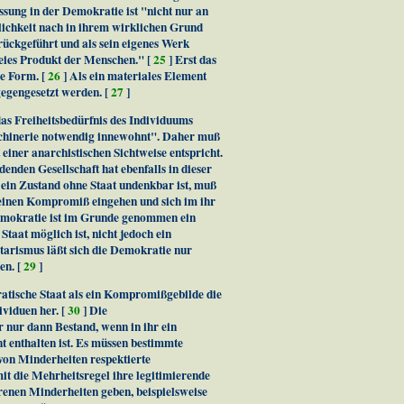
ssung in der Demokratie ist "nicht nur an
lichkeit nach in ihrem wirklichen Grund
rückgeführt und als sein eigenes Werk
 freies Produkt der Menschen." [
25
] Erst das
ge Form. [
26
] Als ein materiales Element
gegengesetzt werden. [
27
]
as Freiheitsbedürfnis des Individuums
aschinerie notwendig innewohnt". Daher muß
einer anarchistischen Sichtweise entspricht.
denden Gesellschaft hat ebenfalls in dieser
ein Zustand ohne Staat undenkbar ist, muß
 einen Kompromiß eingehen und sich im ihr
 Demokratie ist im Grunde genommen ein
Staat möglich ist, nicht jedoch ein
tarismus läßt sich die Demokratie nur
en. [
29
]
ratische Staat als ein Kompromißgebilde die
viduen her. [
30
] Die
 nur dann Bestand, wenn in ihr ein
t enthalten ist. Es müssen bestimmte
von Minderheiten respektierte
t die Mehrheitsregel ihre legitimierende
orenen Minderheiten geben, beispielsweise