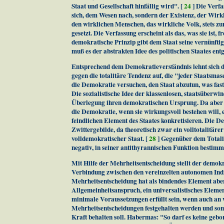
Staat und Gesellschaft hinfällig wird". [
24
] Die Verfa
sich, dem Wesen nach, sondern der Existenz, der Wirk
den wirklichen Menschen, das wirkliche Volk, stets zu
gesetzt. Die Verfassung erscheint als das, was sie ist,
demokratische Prinzip gibt dem Staat seine vernünfti
muß es der abstrakten Idee des politischen Staates ent
Entsprechend dem Demokratieverständnis lehnt sich d
gegen die totalitäre Tendenz auf, die "jeder Staatsm
die Demokratie versuchen, den Staat abzutun, was fast 
Die sozialistische Idee der klassenlosen, staatsüberwin
Überlegung ihren demokratischen Ursprung. Da aber 
die Demokratie, wenn sie wirkungsvoll bestehen will,
feindlichen Element des Staates konkretisieren. Die
Zwittergebilde, da theoretisch zwar ein volltotalitärer 
volldemokratischer Staat. [
28
] Gegenüber dem Totali
negativ, in seiner antithyrannischen Funktion bestimm
Mit Hilfe der Mehrheitsentscheidung stellt der demok
Verbindung zwischen den vereinzelten autonomen Indi
Mehrheitsentscheidung hat als bindendes Element aber
Allgemeinheitsanspruch, ein universalistisches Elemen
minimale Voraussetzungen erfüllt sein, wenn auch an 
Mehrheitsentscheidungen festgehalten werden und somi
Kraft behalten soll. Habermas: "So darf es keine geb