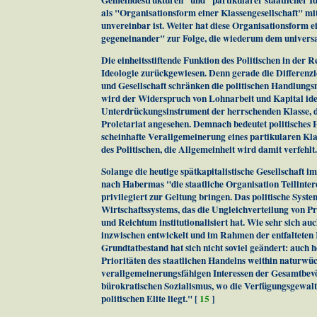
als "Organisationsform einer Klassengesellschaft" mi
unvereinbar ist. Weiter hat diese Organisationsform 
gegeneinander" zur Folge, die wiederum dem universa
Die einheitsstiftende Funktion des Politischen in der 
Ideologie zurückgewiesen. Denn gerade die Differenzi
und Gesellschaft schränken die politischen Handlungs
wird der Widerspruch von Lohnarbeit und Kapital ideo
Unterdrückungsinstrument der herrschenden Klasse, 
Proletariat angesehen. Demnach bedeutet politisches H
scheinhafte Verallgemeinerung eines partikularen Kla
des Politischen, die Allgemeinheit wird damit verfehlt.
Solange die heutige spätkapitalistische Gesellschaft 
nach Habermas "die staatliche Organisation Teilinte
privilegiert zur Geltung bringen. Das politische Syst
Wirtschaftssystems, das die Ungleichverteilung von P
und Reichtum institutionalisiert hat. Wie sehr sich au
inzwischen entwickelt und im Rahmen der entfalteten
Grundtatbestand hat sich nicht soviel geändert: auch he
Prioritäten des staatlichen Handelns weithin naturwü
verallgemeinerungsfähigen Interessen der Gesamtbevöl
bürokratischen Sozialismus, wo die Verfügungsgewalt 
politischen Elite liegt." [
15
]