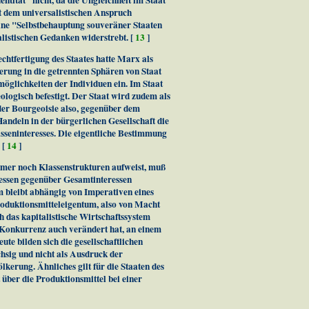
t dem universalistischen Anspruch
eine "Selbstbehauptung souveräner Staaten
listischen Gedanken widerstrebt. [
13
]
Rechtfertigung des Staates hatte Marx als
erung in die getrennten Sphären von Staat
möglichkeiten der Individuen ein. Im Staat
logisch befestigt. Der Staat wird zudem als
der Bourgeoisie also, gegenüber dem
andeln in der bürgerlichen Gesellschaft die
sseninteresses. Die eigentliche Bestimmung
 [
14
]
immer noch Klassenstrukturen aufweist, muß
ressen gegenüber Gesamtinteressen
em bleibt abhängig von Imperativen eines
roduktionsmitteleigentum, also von Macht
ch das kapitalistische Wirtschaftssystem
 Konkurrenz auch verändert hat, an einem
ute bilden sich die gesellschaftlichen
chsig und nicht als Ausdruck der
kerung. Ähnliches gilt für die Staaten des
über die Produktionsmittel bei einer