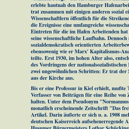
erlebte hautnah den Hamburger Hafenarbeit
trat zusammen mit einigen anderen sozial ei
Wissenschaftlern öffentlich für die Streike
die Ereignisse eine umfangreiche wissenscha
Eintreten für die im Hafen Arbeitenden hat
seine wissenschaftliche Laufbahn. Dennoch s
sozialdemokratisch orientierten Arbeiterbe
ebensowenig wie er Marx' Kapitalismus-Ana
teilte. Erst 1930, im hohen Alter also, entsc
des Vordringens der nationalsozialistische
zwei ungewöhnlichen Schritten: Er trat der S
aus der Kirche aus.
Bis er eine Professur in Kiel erhielt, mußte T
Verfasser von Beiträgen für eine Reihe von 
halten. Unter dem Pseudonym "Normannus" 
monatlich erscheinende Zeitschrift "Das frei
Artikel. Darin äußerte er sich u. a. 1908 m
deutschen Kaiserreich aufsehenerregende 
Husumer Bürgermeisters Lothar Schücking,