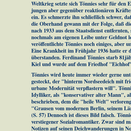
Weltkrieg setzte sich Tönnies sehr für den
jungen aber gegenüber reaktionären Kräfte
ein. Es schmerzte ihn schließlich schwer, 
die Oberhand gewann mit der Folge, daß die
nach 1933 aus dem Staatsdienst entfernten,
nochmals am eigenen Leibe unter Geldnot 
veröffentlichte Tönnies noch einiges, aber u
Eine Krankheit im Frühjahr 1936 hatte er 
überstanden. Ferdinand Tönnies starb 81jäh
Kiel und wurde auf dem Friedhof "Eichhof" 
Tönnies wird heute immer wieder gerne unte
gesteckt, der "hinterm Nordseedeich mit fr
urbane Modernität verpflastern will". Tönn
Idylliker, als "konservativer alter Mann", a
beschrieben, dem die "heile Welt" verloreng
"Grausen vom modernen Berlin, seinem Lä
(S. 57) Dennoch ist dieses Bild falsch. Tönnie
verstiegener Sozialromantiker. Zwar sind m
Notizen auf seinen Deichwanderungen in No