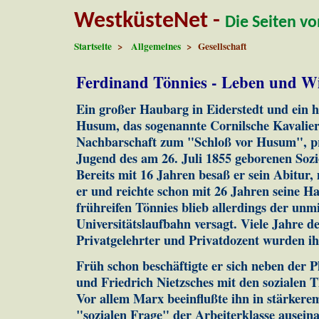
WestküsteNet -
Die Seiten v
Startseite
>
Allgemeines
> Gesellschaft
Ferdinand Tönnies - Leben und W
Ein großer Haubarg in Eiderstedt und ein h
Husum, das sogenannte Cornilsche Kavalier
Nachbarschaft zum "Schloß vor Husum", pr
Jugend des am 26. Juli 1855 geborenen Soz
Bereits mit 16 Jahren besaß er sein Abitur,
er und reichte schon mit 26 Jahren seine Ha
frühreifen Tönnies blieb allerdings der unm
Universitätslaufbahn versagt. Viele Jahre d
Privatgelehrter und Privatdozent wurden ih
Früh schon beschäftigte er sich neben der
und Friedrich Nietzsches mit den sozialen 
Vor allem Marx beeinflußte ihn in stärkere
"sozialen Frage" der Arbeiterklasse ausein