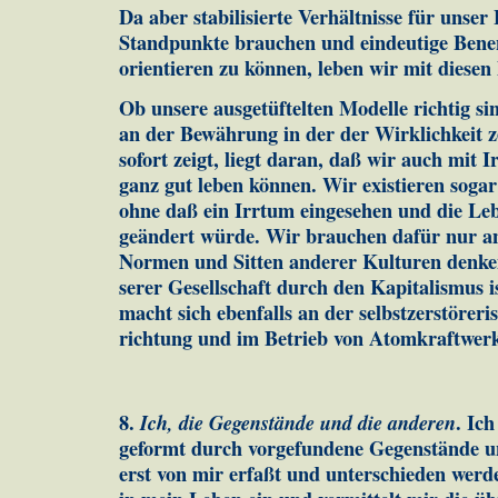
Da aber stabilisierte Verhältnisse für unser 
Stand­punk­te brau­chen und eindeutige Be
orientieren zu können, leben wir mit diesen
Ob unsere ausgetüftelten Modelle richtig sin
an der Be­währung in der der Wirklichkeit z
sofort zeigt, liegt da­ran, daß wir auch mit 
ganz gut leben können. Wir exi­stie­ren sogar 
ohne daß ein Irrtum eingesehen und die Le­b
geändert würde. Wir brauchen dafür nur an di
Nor­men und Sitten anderer Kulturen denke
serer Gesellschaft durch den Kapitalismus ist
macht sich ebenfalls an der selbstzerstöreri
richtung und im Be­trieb von Atomkraftwe
8.
Ich, die Gegenstände und die anderen
. Ic
geformt durch vorgefundene Gegenstände u
erst von mir erfaßt und unterschieden werde