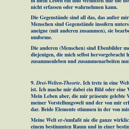
in mein Leben ein und ver­mit­telt mir die üb
nicht erfassen oder wahrnehmen kann.
Die Gegenstände sind all das, das außer mir
Menschen sind Ge­gen­stände insofern untersc
aneigne (mit anderen zusam­men), sie bearb
umforme.
Die anderen (Menschen) sind Ebenbilder mei
diejenigen, die mich selbst hervorgebracht 
zusammenleben und zusammen­ar­bei­ten mu
9.
Drei-Welten-Theorie
. Ich trete in eine We
ist. Ich ma­che mir dabei ein Bild oder eine 
Mein Leben aber, die mir präsente ge­lebte 
meiner Vorstellungs­welt und der von mir er
dar. Beide Elemente stimmen in der von mir
Meine Welt er-/umfaßt nie die ganze wirklic
einem be­stimm­ten Raum und in einer besti