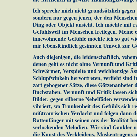
Ich spreche mich nicht grundsätzlich gegen 
sondern nur ge­gen jenen, der den Menschen 
Ding oder Objekt ansieht. Ich möchte mit ra
Gefühlswelt im Men­schen freilegen. Meine 
innewoh­nende Gefühle möchte ich so gut wi
mir le­bens­feindlich gesinnten Umwelt zur G
Auch diejenigen, die leidenschaftlich, vehem
denen geht es nicht ohne Vernunft und Kritik
Schwärmer, Ver­spielte und weichherzige Äst
Schlupfwinkeln her­vor­tre­ten, verliebt sind
zart gebogener Sätze, diese Göt­zenanbeter d
Buchstaben. Vernunft und Kritik lassen sich
Bilder, gegen silberne Ne­belfäden verwende
vibriert, wo Trunkenheit des Gefühls sich 
miß­trau­rischen Ver­dacht und folgen dann 
Rattenfänger mit seinen aus der Realität h
verlockenden Melodien. Wir sind Gaukler un
die Kunst des Verkleidens, Maskentragens u