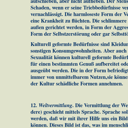
aufschieben, aber nicht aufheben. Der Mensc
Schaden, wenn er seine Triebbedürfnisse ve
vernachlässigt. Die harm­loseste Form der V
eine Krankheit zu flüchten. Die schlimmere
außen gerich­tet werden, in Form der Ag­gres
Form der Selbstzerstörung oder gar Selbstt
Kulturell geformte Bedürfnisse sind Kleidu
sonstigen Kon­sum­ge­wohnheiten. Aber auch 
Sexualität können kulturell ge­formte Be­dürf
für einen bestimmten Genuß aufbereitet ode
ausgeübt werden. Die in der Form befriedigt
immer von unmittelbarem Nutzen,sie könne
der Kultur schädliche Formen annehmen.
12.
Weltvermittlung
. Die Vermittlung der Wel
dere) ge­schieht mittels Sprache. Sprache s
wer­den, daß wir mit ihrer Hilfe uns ein Bi
können. Dieses Bild ist das, was im mensch­l