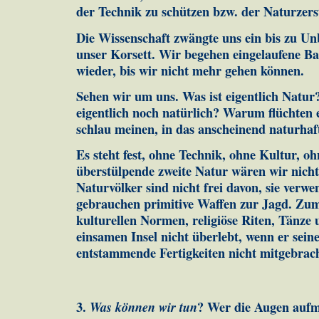
der Tech­nik zu schüt­zen bzw. der Na­tur­zer
Die Wissenschaft zwängte uns ein bis zu Un­b
unser Korsett. Wir begehen eingelaufene Ba
wieder, bis wir nicht mehr gehen kön­nen.
Sehen wir um uns. Was ist eigentlich Natu
eigentlich noch natürlich? Warum flüchten ei
schlau mei­nen, in das anscheinend na­turha
Es steht fest, ohne Technik, ohne Kultur, oh
überstülpende zweite Natur wären wir nicht 
Na­tur­völker sind nicht frei davon, sie ver­
gebrauchen primitive Waf­fen zur Jagd. Z
kulturellen Normen, reli­giöse Riten, Tänze
einsamen Insel nicht überlebt, wenn er sei­n
entstammende Fertigkeiten nicht mitge­brach
3.
Was können wir tun
? Wer die Augen aufma