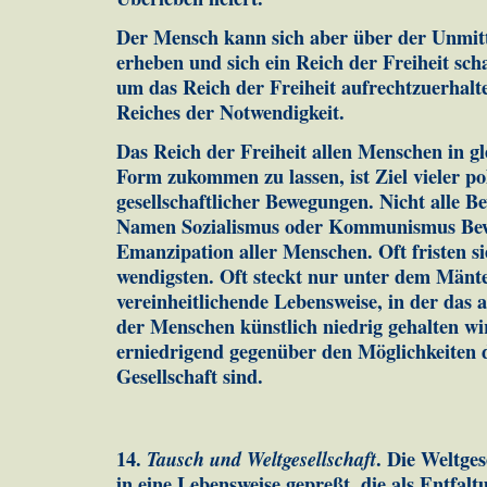
Der Mensch kann sich aber über der Unmitt
er­heben und sich ein Reich der Freiheit scha
um das Reich der Frei­heit aufrechtzuerhalt
Reiches der Not­wen­dig­keit.
Das Reich der Freiheit allen Menschen in g
Form zu­kom­men zu lassen, ist Ziel vieler po
gesellschaftlicher Be­we­gun­gen. Nicht alle
Namen Sozialismus oder Kommunismus Bewe
Emanzipation aller Menschen. Oft fristen s
wendigsten. Oft steckt nur un­ter dem Mänte
ver­ein­heit­lichende Lebensweise, in der da
der Menschen künst­lich niedrig gehalten w
erniedrigend gegenüber den Mög­lich­keiten
Gesellschaft sind.
14.
Tausch und Weltgesellschaft
. Die Weltge
in eine Le­bens­weise gepreßt, die als Ent­fal