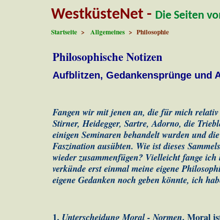
WestküsteNet -
Die Seiten v
Startseite
>
Allgemeines
> Philosophie
Philosophische Notizen
Aufblitzen, Gedankensprünge und 
Fangen wir mit jenen an, die für mich relativ
Stirner, Hei­degger, Sartre, Adorno, die Trieb
einigen Se­mi­na­ren be­handelt wurden und die 
Faszination ausübten. Wie ist dieses Samme
wieder zusammenfügen? Vielleicht fan­ge ich 
verkünde erst einmal meine ei­gene Philo­soph
eigene Gedanken noch geben könnte, ich habe
1.
Unterscheidung Moral - Normen
. Moral i