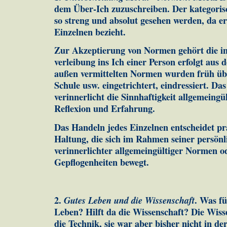
dem Über-Ich zu­zu­schreiben. Der kategori
so streng und ab­so­lut gesehen wer­den, da e
Einzelnen bezieht.
Zur Akzeptierung von Normen gehört die inn
verleibung ins Ich einer Person er­folgt aus
außen ver­mittelten Nor­men wurden früh übe
Schule usw. eingetrichtert, ein­dres­siert. D
verinnerlicht die Sinn­haftigkeit allgemein
Reflexion und Er­fah­rung.
Das Handeln jedes Einzelnen entscheidet pra
Hal­tung, die sich im Rahmen seiner persön
verinnerlichter allgemeingültiger Nor­men ode
Gepflogenheiten bewegt.
2.
Gutes Leben und die Wissenschaft
. Was fü
Leben? Hilft da die Wissenschaft? Die Wis­se
die Technik, sie war aber bis­her nicht in d