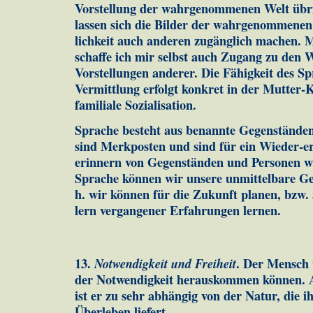
Vorstellung der wahrgenommenen Welt übri
lassen sich die Bilder der wahrgenommenen 
lich­keit auch anderen zugänglich machen. M
schaf­fe ich mir selbst auch Zugang zu de
Vorstellungen an­derer. Die Fähig­keit des 
Vermittlung erfolgt konkret in der Mutter
familiale Sozialisation.
Sprache besteht aus benannte Gegenständen
sind Merk­po­sten und sind für ein Wieder-
erinnern von Ge­genständen und Personen wi
Spra­che können wir unsere unmittelbare Ge­
h. wir können für die Zukunft planen, bzw. 
lern vergangener Erfahrungen lernen.
13.
Notwendigkeit und Freiheit
. Der Mensch 
der Not­wen­digkeit herauskommen können. 
ist er zu sehr ab­hän­gig von der Natur, die 
Überleben liefert.