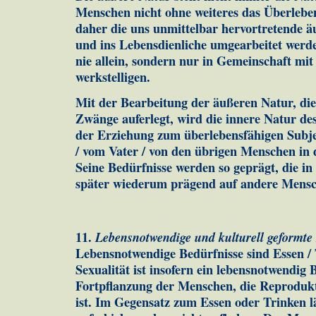
Men­schen nicht ohne weiteres das Überleb
daher die uns unmittelbar her­vortretende ä
und ins Lebensdienliche umgearbeitet wer­
nie allein, sondern nur in Gemeinschaft mit 
werk­stelligen.
Mit der Bearbeitung der äußeren Natur, di
Zwänge aufer­legt, wird die innere Natur de
der Erziehung zum über­le­bensfähigen Sub­j
/ vom Vater / von den übrigen Men­schen in 
Seine Bedürfnisse werden so geprägt, die in
später wiederum prägend auf andere Mensch
11.
Lebensnotwendige und kulturell geformte
Lebensnotwendige Be­dürf­nisse sind Essen / T
Sexualität ist insofern ein le­bens­notwendig 
Fortpflanzung der Menschen, die Re­pro­dukt
ist. Im Gegensatz zum Essen oder Trinken lä