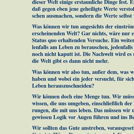
die­ser Welt ei­ni­ge erstaunliche Dinge fest. 
daß gegen eben jene ge­heiligte Werte ver­st
schen ausmachen, sondern die Werte selbst w
Was können wir tun angesichts der einströme
erscheinenden Welt? Gar nichts, wäre nur e
Status quo erhal­ten­den Ver­suche. Ein weite
len­falls am Leben zu be­rau­schen, je­den­fall
noch nicht kaputt ist. Die Nachwelt wird es
die Welt gibt es dann nicht mehr.
Was können wir also tun, außer dem, was w
haben und wo­bei ein jeder ver­sucht, für si
Leben her­aus­zu­schnei­den?
Wir können doch eine Menge tun. Wir müs
wissen, die uns um­ge­ben, einschließlich de
run­gen, die mit uns leben. Das müssen wir u
gewissen Logik vor Augen führen und ins Be­
Wir soll­ten das Gute anstreben, vorausgeset