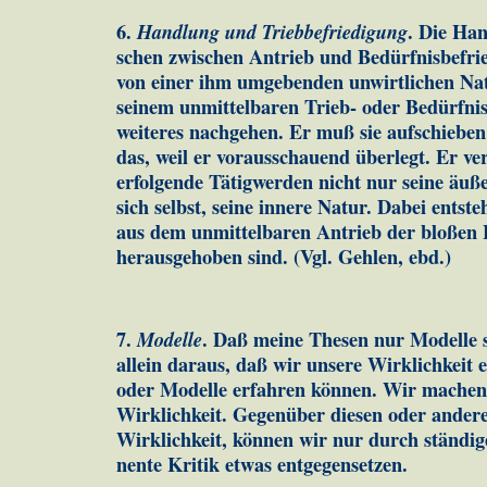
6.
Handlung und Triebbefriedigung
. Die Ha
schen zwischen An­trieb und Bedürfnisbefr
von einer ihm umgebenden un­wirt­lichen Na­
seinem unmittelbaren Trieb- oder Be­dürf­nis
weiteres nachgehen. Er muß sie aufschieben
das, weil er voraus­schauend überlegt. Er ve
erfolgende Tätigwerden nicht nur seine äuß
sich selbst, seine innere Natur. Da­bei entste
aus dem un­mit­tel­baren Antrie­b der bloßen 
herausgehoben sind. (Vgl. Gehlen, ebd.)
7.
Modelle
. Daß meine Thesen nur Modelle s
allein daraus, daß wir unsere Wirk­lichkeit e
oder Modelle erfahren kön­nen. Wir machen 
Wirklichkeit. Gegenüber diesen oder ander
Wirklichkeit, können wir nur durch ständig
nente Kritik etwas ent­ge­gen­setzen.