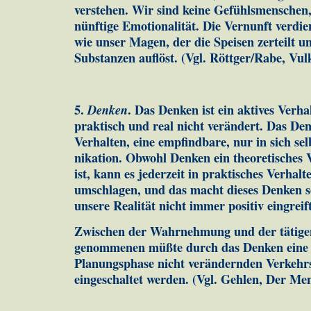
verstehen. Wir sind keine Gefühlsmenschen, 
nünf­tige Emotionalität. Die Vernunft verdi
wie unser Ma­gen, der die Speisen zerteilt u
Substanzen auflöst. (Vgl. Rött­ger/Rabe, Vul
5.
Denken
. Das Denken ist ein aktives Verhal
praktisch und real nicht verändert. Das Denke
Verhalten, eine em­pfind­ba­re, nur in sich 
nikation. Ob­wohl Denken ein theo­re­ti­sche
ist, kann es je­der­zeit in praktisches Verhal
umschlagen, und das macht dieses Denken so 
unsere Realität nicht immer positiv eingreift
Zwischen der Wahrnehmung und der tätige
genommenen müß­te durch das Denken eine 
Planungsphase nicht verän­dern­den Verkehr
eingeschaltet werden. (Vgl. Gehlen, Der Me