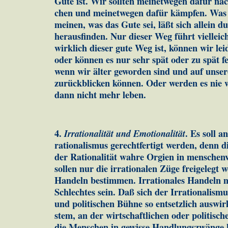
Gute ist. Wir soll­ten meinetwegen dafür n
chen und mei­net­we­gen da­für kämpfen. Was
meinen, was das Gute sei, läßt sich al­lein d
herausfinden. Nur dieser Weg führt viel­leic
wirklich dieser gute Weg ist, können wir leid
oder können es nur sehr spät oder zu spät fes
wenn wir älter geworden sind und auf uns
zu­rück­blicken können. Oder wer­den es nie 
dann nicht mehr leben.
4.
Irrationalität und Emotionalität
. Es soll a
ra­tio­na­lis­mus ge­rechtfertigt werden, denn
der Rationalität wah­re Orgien in menschen
sol­len nur die irrationalen Züge frei­gelegt
Handeln be­stim­men. Irrationales Handeln 
Schlechtes sein. Daß sich der Irrationalismu
und politischen Bühne so entsetzlich auswir
stem, an der wirtschaftlichen oder politisc
die Men­schen in gewisse Hand­lungs­zwänge 